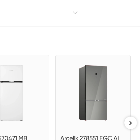
 570471 MB
Arçelik 278551 EGC AI