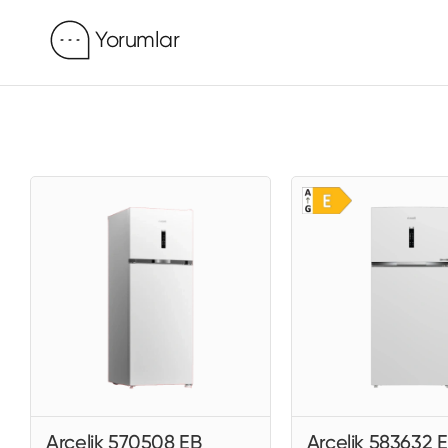
Yorumlar
Arçelik 570508 EB
Arçelik 583632 E