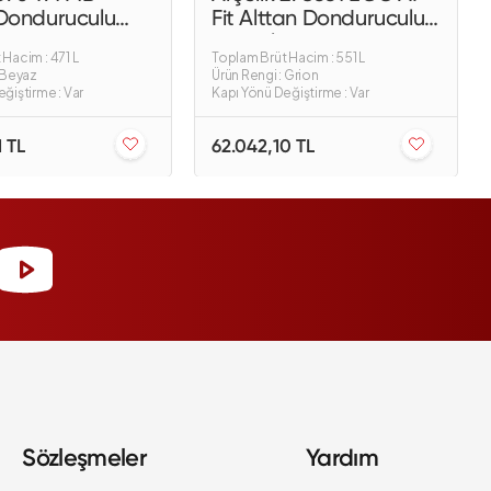
Donduruculu
Fit Alttan Donduruculu
bı
Buzdolabı
Hacim : 471 L
Toplam Brüt Hacim : 551 L
: Beyaz
Ürün Rengi : Grion
ğiştirme : Var
Kapı Yönü Değiştirme : Var
1 TL
62.042,10 TL
Sözleşmeler
Yardım