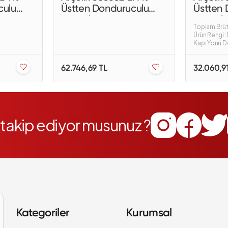
culu
Üstten Donduruculu
Üstten 
Buzdolabı
Buzdola
Toplam Brüt 
Ürün Rengi 
Kapı Yönü De
62.746,69 TL
32.060,9
i takip ediyor musunuz ?
Kategoriler
Kurumsal