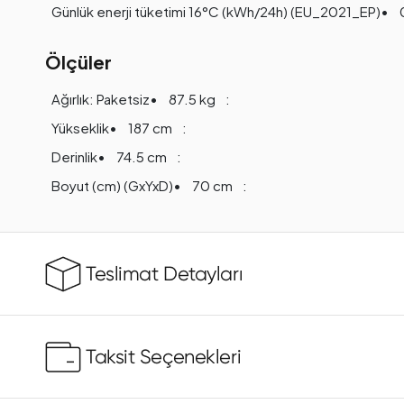
Günlük enerji tüketimi 16°C (kWh/24h) (EU_2021_EP)
Ölçüler
Ağırlık: Paketsiz
87.5 kg
Yükseklik
187 cm
Derinlik
74.5 cm
Boyut (cm) (GxYxD)
70 cm
Teslimat Detayları
Taksit Seçenekleri