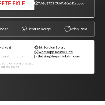
PETE EKLE
7 AĞUSTOS CUMA Günü Kargoda
önderi
Ücretsiz Kargo
Kolay İade
Merkezi
Sık Sorulan Sorular
Whatsapp Destek Hattı
m kanallarımızdan
iletisim@hepsinialalim.com
ık sorulan sorulara göz
bulabilirsiniz.