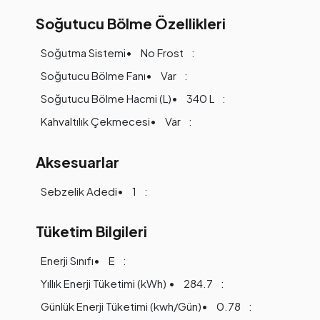
Soğutucu Bölme Özellikleri
Soğutma Sistemi
No Frost
Soğutucu Bölme Fanı
Var
Soğutucu Bölme Hacmi (L)
340 L
Kahvaltılık Çekmecesi
Var
Aksesuarlar
Sebzelik Adedi
1
Tüketim Bilgileri
Enerji Sınıfı
E
Yıllık Enerji Tüketimi (kWh)
284.7
Günlük Enerji Tüketimi (kwh/Gün)
0.78