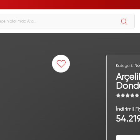
Kategori:
No
Arçel
Dondu
İndirimli Fi
54.219