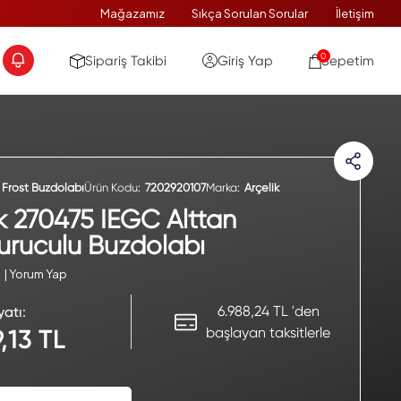
Mağazamız
Sıkça Sorulan Sorular
İletişim
0
Sipariş Takibi
Giriş Yap
Sepetim
 Frost Buzdolabı
Ürün Kodu:
7202920107
Marka:
Arçelik
ik 270475 IEGC Alttan
ruculu Buzdolabı
| Yorum Yap
6.988,24 TL 'den
yatı:
başlayan taksitlerle
,13 TL