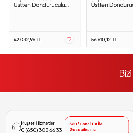
Üstten Donduruculu
Üstten Donduru
No-Frost Buzdolabı
Buzdolabı
42.032,96 TL
56.610,12 TL
Biz
Müşteri Hizmetleri
360 ° Sanal Tur İle
0 (850) 302 66 33
Gezebilirsiniz