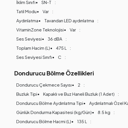
İklim Sınıfı
SN-T
Tatil Modu
Var
Aydınlatma
Tavandan LED aydınlatma
VitaminZone Teknolojisi
Var
Ses Seviyesi
36 dBA
Toplam Hacim (L)
475 L
Ses Seviyesi Sınıfı
C
Dondurucu Bölme Özellikleri
Dondurucu Çekmece Sayısı
2
Buzluk Tipi
Kapaklı ve Buz Haneli Buzluk (1 Adet)
Dondurucu Bölme Aydınlatma Tipi
Aydınlatmalı Özel K
Günlük Dondurma Kapasitesi (kg/Gün)
8.5 kg
Dondurucu Bölme Hacmi (L)
135 L