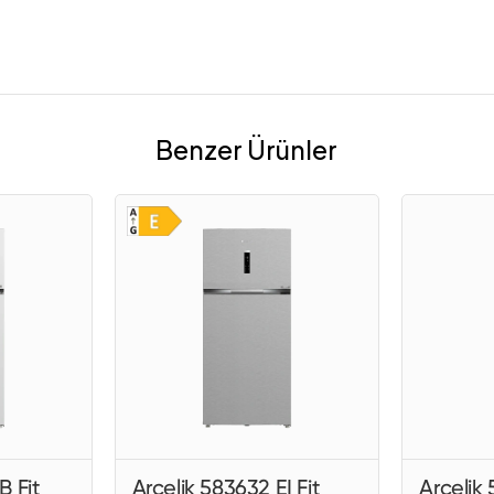
Benzer Ürünler
B Fit
Arçelik 583632 EI Fit
Arçelik