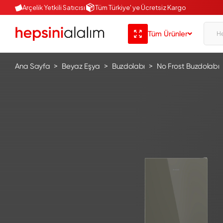
Arçelik Yetkili Satıcısı
Tüm Türkiye' ye Ücretsiz Kargo
Tüm Ürünler
Ana Sayfa
Beyaz Eşya
Buzdolabı
No Frost Buzdolabı