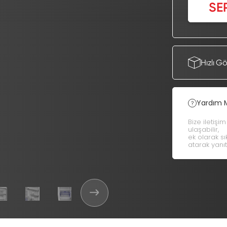
SE
Hızlı G
Yardım 
Bize iletişi
ulaşabilir,
ek olarak s
atarak yanıt 