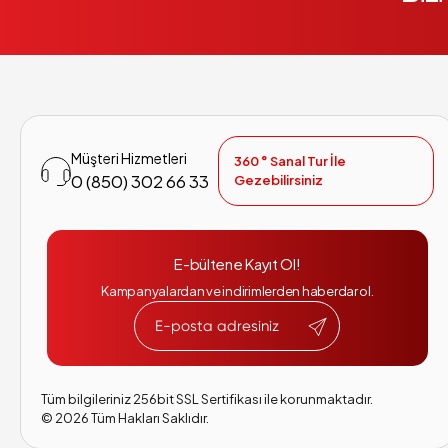
Müşteri Hizmetleri
360 ° Sanal Tur İle
0 (850) 302 66 33
Gezebilirsiniz
E-bültene Kayıt Ol!
Kampanyalardan ve indirimlerden haberdar ol.
Tüm bilgileriniz 256bit SSL Sertifikası ile korunmaktadır.
©
2026
Tüm Hakları Saklıdır.