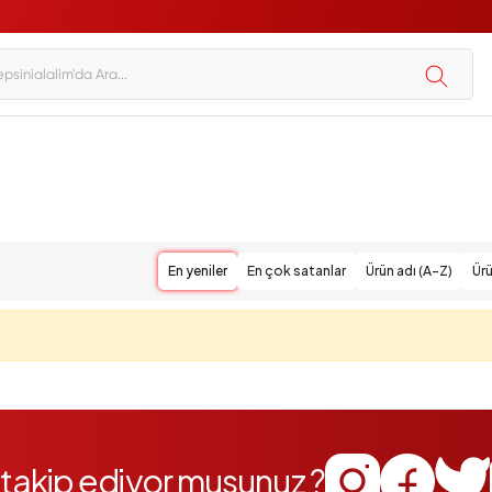
En yeniler
En çok satanlar
Ürün adı (A-Z)
Ürü
i takip ediyor musunuz ?