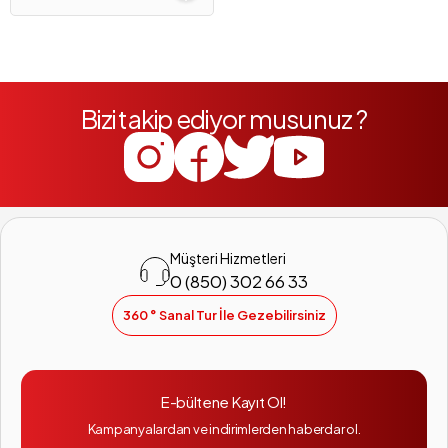
Bizi takip ediyor musunuz ?
Müşteri Hizmetleri
0 (850) 302 66 33
360 ° Sanal Tur İle Gezebilirsiniz
E-bültene Kayıt Ol!
Kampanyalardan ve indirimlerden haberdar ol.