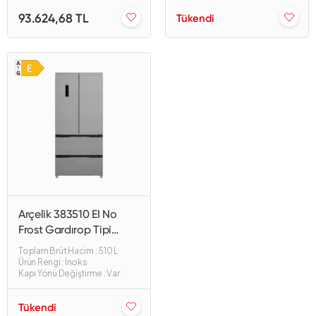
93.624,68 TL
Tükendi
Arçelik 383510 EI No
Frost Gardırop Tipi
Buzdolabı
Toplam Brüt Hacim : 510 L
Ürün Rengi : İnoks
Kapı Yönü Değiştirme : Var
Tükendi