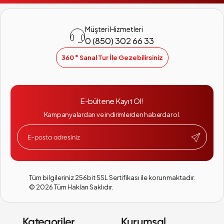
Kombi
Müşteri Hizmetleri
0 (850) 302 66 33
360 ° Sanal Tur İle Gezebilirsiniz
Doğalgaz denince akıllara ilk kombiler gelir.
Kombi
ürünleri kışın
dondurucu soğuklarında evlerimizde oluşacak iklim değişikliğini
sağlamaktadır. Apartman dairelerinde veya müstakil evlerde
E-bültene Kayıt Ol!
doğalgazdan faydalanarak ısıtmayı sağlama konusunda en çok
tercih edilen ürünlerin başında kombiler gelmektedir. Arçelik
Kampanyalardan ve indirimlerden haberdar ol.
markasının özel olarak ürettiği kombiler ile aile bütçesine katkıda
bulunuyor. Evinizin iklimlendirmesini kış aylarında rahatlıkla
yapabileceğiniz bu ürünler artık her evin elzem bir ihtiyacı haline
gelmiştir. İçerisinde barındırdığı sıcak su kütlesi sayesinde evlerde
sıcaklığı korumayı sağlayan kombileri incelemek ve sipariş vermek
için
Hepsinialalım.com
adresini ziyaret etmeyi unutmayınız.
Tüm bilgileriniz 256bit SSL Sertifikası ile korunmaktadır.
©
2026
Tüm Hakları Saklıdır.
Kombi Modelleri
Hermetik Modelleri
: Açık yanma odasını içerisinde bulundurmayan
Kategoriler
Kurumsal