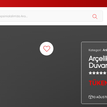
Kategori:
An
Arçel
Duvar
TÜKE
10 AĞUST