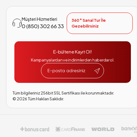
Müşteri Hizmetleri
360 ° Sanal Tur İle
0 (850) 302 66 33
Gezebilirsiniz
E-bültene Kayıt Ol!
Kampanyalardan ve indirimlerden haberdar ol.
Tüm bilgileriniz 256bit SSL Sertifikası ile korunmaktadır.
©
2026
Tüm Hakları Saklıdır.