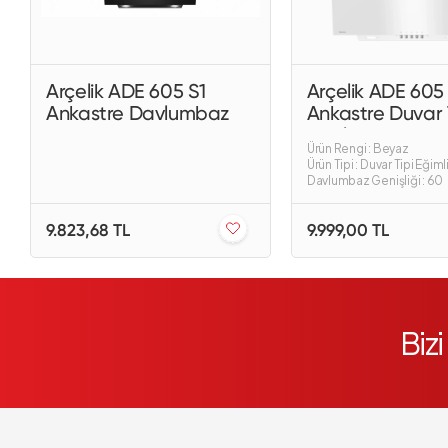
Arçelik ADE 605 S1
Arçelik ADE 605
Ankastre Davlumbaz
Ankastre Duvar 
Davlumbaz
Ürün Rengi : Beyaz
Ürün Tipi : Duvar Tipi Eğiml
Davlumbaz Genişliği : 60
9.823,68 TL
9.999,00 TL
Biz