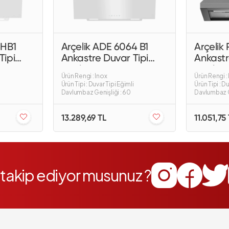
 HB1
Arçelik ADE 6064 B1
Arçelik 
Tipi
Ankastre Duvar Tipi
Ankastr
Davlumbaz
Davlum
Ürün Rengi : Inox
Ürün Rengi :
i
Ürün Tipi : Duvar Tipi Eğimli
Ürün Tipi : D
Davlumbaz Genişliği : 60
Davlumbaz G
13.289,69 TL
11.051,75
i takip ediyor musunuz ?