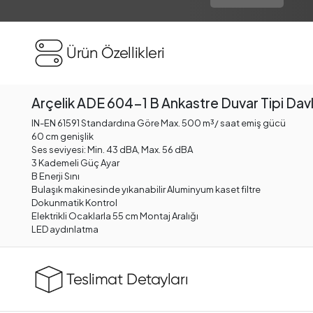
Ürün Özellikleri
Arçelik ADE 604-1 B Ankastre Duvar Tipi Da
IN-EN 61591 Standardına Göre Max. 500 m³/ saat emiş gücü
60 cm genişlik
Ses seviyesi: Min. 43 dBA, Max. 56 dBA
3 Kademeli Güç Ayar
B Enerji Sını
Bulaşık makinesinde yıkanabilir Aluminyum kaset filtre
Dokunmatik Kontrol
Elektrikli Ocaklarla 55 cm Montaj Aralığı
LED aydınlatma
Teslimat Detayları