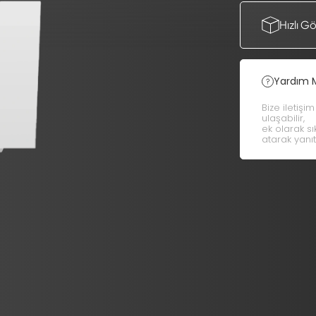
Hızlı G
Yardım 
Bize iletişi
ulaşabilir,
ek olarak s
atarak yanıt 