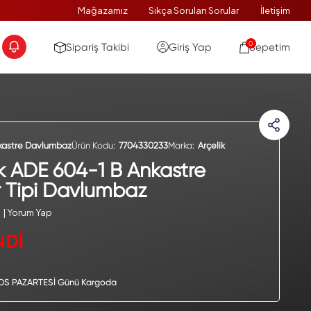
Mağazamız
Sıkça Sorulan Sorular
İletişim
0
Sipariş Takibi
Giriş Yap
Sepetim
kastre Davlumbaz
Ürün Kodu:
7704330233
Marka:
Arçelik
ik ADE 604-1 B Ankastre
 Tipi Davlumbaz
| Yorum Yap
NDİ
OS PAZARTESİ Günü Kargoda