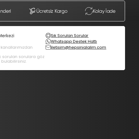
önderi
Ücretsiz Kargo
Kolay İade
Merkezi
Sık Sorulan Sorular
Whatsapp Destek Hattı
m kanallarımızdan
iletisim@hepsinialalim.com
ık sorulan sorulara göz
bulabilirsiniz.