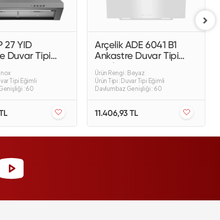
P 27 YID
Arçelik ADE 6041 B1
e Duvar Tipi
Ankastre Duvar Tipi
baz
Davlumbaz
 Inox
Ürün Rengi : Beyaz
uvar Tipi Eğimli
Ürün Tipi : Duvar Tipi Eğimli
enişliği : 60
Davlumbaz Genişliği : 60
 TL
11.406,93 TL