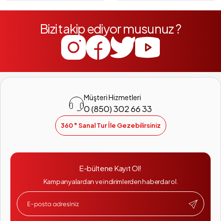
Bizi takip ediyor musunuz ?
Müşteri Hizmetleri
0 (850) 302 66 33
360 ° Sanal Tur İle Gezebilirsiniz
E-bültene Kayıt Ol!
Kampanyalardan ve indirimlerden haberdar ol.