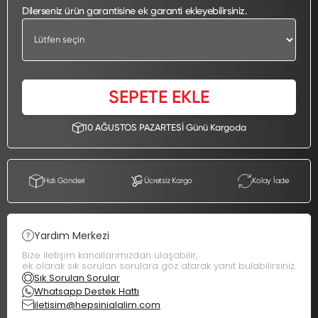
Dilerseniz ürün garantisine ek garanti ekleyebilirsiniz.
SEPETE EKLE
10 AĞUSTOS PAZARTESİ Günü Kargoda
Hızlı Gönderi
Ücretsiz Kargo
Kolay İade
Yardım Merkezi
Bize iletişim kanallarımızdan ulaşabilir,
ek olarak sık sorulan sorulara göz atarak yanıt bulabilirsiniz.
Sık Sorulan Sorular
Whatsapp Destek Hattı
iletisim@hepsinialalim.com