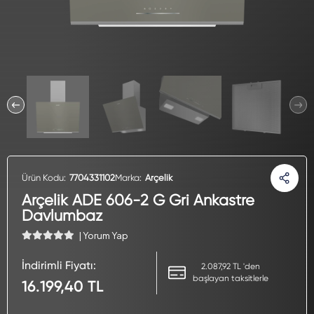
Ürün Kodu:
7704331102
Marka:
Arçelik
Arçelik ADE 606-2 G Gri Ankastre
Davlumbaz
| Yorum Yap
İndirimli Fiyatı:
2.087,92 TL 'den
başlayan taksitlerle
16.199,40 TL