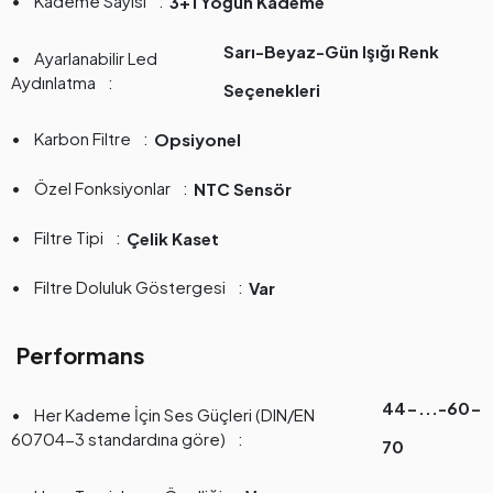
Kademe Sayısı
3+1 Yoğun Kademe
Sarı-Beyaz-Gün Işığı Renk
Ayarlanabilir Led
Aydınlatma
Seçenekleri
Karbon Filtre
Opsiyonel
Özel Fonksiyonlar
NTC Sensör
Filtre Tipi
Çelik Kaset
Filtre Doluluk Göstergesi
Var
Performans
44-...-60-
Her Kademe İçin Ses Güçleri (DIN/EN
60704-3 standardına göre)
70