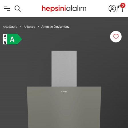
0
Ana Sayfa
Ankastre
Ankastre Davlumbaz