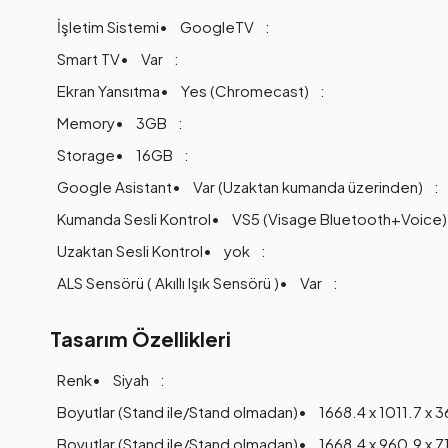
İşletim Sistemi
GoogleTV
Smart TV
Var
Ekran Yansıtma
Yes (Chromecast)
Memory
3GB
Storage
16GB
Google Asistant
Var (Uzaktan kumanda üzerinden)
Kumanda Sesli Kontrol
VS5 (Visage Bluetooth+Voice) 
Uzaktan Sesli Kontrol
yok
ALS Sensörü ( Akıllı Işık Sensörü )
Var
Tasarım Özellikleri
Renk
Siyah
Boyutlar (Stand ile/Stand olmadan)
1668.4 x 1011.7 x 
Boyutlar (Stand ile/Stand olmadan)
1668.4 x 960.9 x 