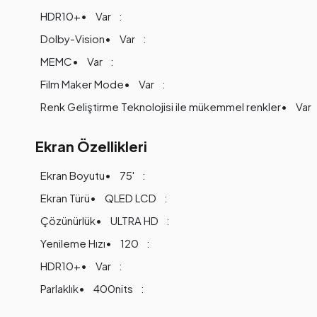
HDR10+
Var
Dolby-Vision
Var
MEMC
Var
Film Maker Mode
Var
Renk Geliştirme Teknolojisi ile mükemmel renkler
Var
Ekran Özellikleri
Ekran Boyutu
75'
Ekran Türü
QLED LCD
Çözünürlük
ULTRA HD
Yenileme Hızı
120
HDR10+
Var
Parlaklık
400nits