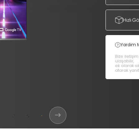
Hızlı G
Yardım 
Bize iletişi
ulaşabilir,
ek olarak s
atarak yanıt 