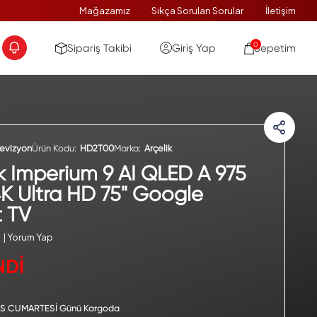
Mağazamız
Sıkça Sorulan Sorular
İletişim
0
Sipariş Takibi
Giriş Yap
Sepetim
levizyon
Ürün Kodu:
HD2T00
Marka:
Arçelik
ik Imperium 9 AI QLED A 975
4K Ultra HD 75" Google
 TV
| Yorum Yap
NDİ
S CUMARTESİ Günü Kargoda