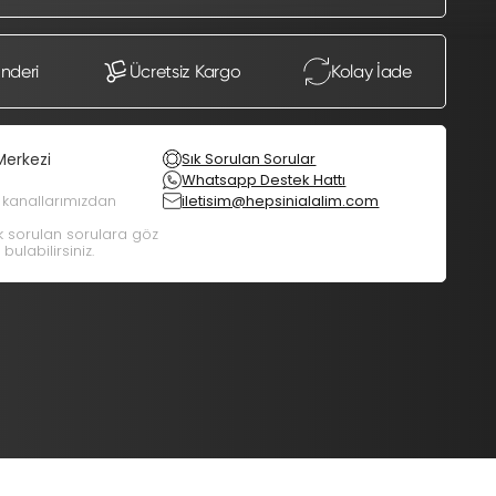
önderi
Ücretsiz Kargo
Kolay İade
Merkezi
Sık Sorulan Sorular
Whatsapp Destek Hattı
m kanallarımızdan
iletisim@hepsinialalim.com
ık sorulan sorulara göz
bulabilirsiniz.