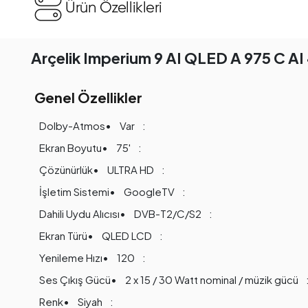
Ürün Özellikleri
Arçelik Imperium 9 AI QLED A 975 C AI
Genel Özellikler
Dolby-Atmos
Var
Ekran Boyutu
75'
Çözünürlük
ULTRA HD
İşletim Sistemi
GoogleTV
Dahili Uydu Alıcısı
DVB-T2/C/S2
Ekran Türü
QLED LCD
Yenileme Hızı
120
Ses Çıkış Gücü
2 x 15 / 30 Watt nominal / müzik gücü
Renk
Siyah