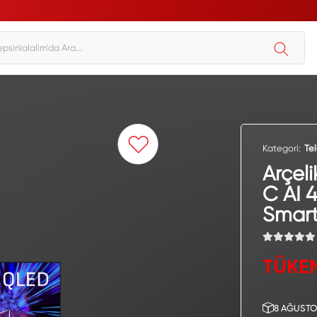
Kategori:
Te
Arçel
C AI 
Smart
TÜKE
8 AĞUSTO