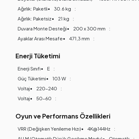
Ağırlık: Paketli
30.6 kg
Ağırlık: Paketsiz
21 kg
Duvara Monte Desteği
200 x 300 mm
Ayaklar Arası Mesafe
471,3 mm
Enerji Tüketimi
Enerji Sınıfı
E
Güç Tüketimi
103 W
Voltaj
220-240
Voltaj
50-60
Oyun ve Performans Özellikleri
VRR (Değişken Yenileme Hızı)
4K@144Hz
ALLM (Otomatik Düşük Gecikme Modu)
Otomatik