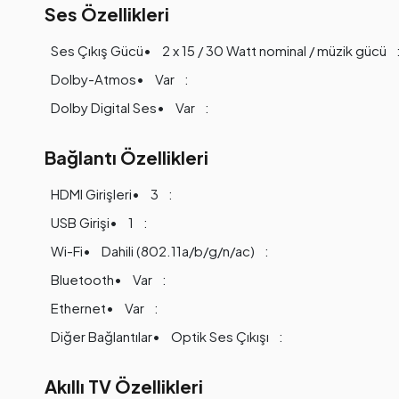
Ses Özellikleri
Ses Çıkış Gücü
2 x 15 / 30 Watt nominal / müzik gücü
Dolby-Atmos
Var
Dolby Digital Ses
Var
Bağlantı Özellikleri
HDMI Girişleri
3
USB Girişi
1
Wi-Fi
Dahili (802.11a/b/g/n/ac)
Bluetooth
Var
Ethernet
Var
Diğer Bağlantılar
Optik Ses Çıkışı
Akıllı TV Özellikleri