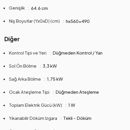
Genişlik
64.6 cm
Niş Boyutlar (YxGxD) (cm)
hx560x490
Diğer
Kontrol Tipi ve Yeri
Düğmeden Kontrol / Yan
Sol Ön Bölme
3,3 kW
Sağ Arka Bölme
1,75 kW
Ocak Ateşleme Tipi
Düğmeden Ateşleme
Toplam Elektrik Gücü (kW)
1 W
Yıkanabilir Döküm Izgara
Tekli - Döküm