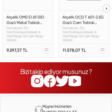
Arçelik OMD D 611 EID
Arçelik OCD T 601-2 EG
Gazlı Metal Tablalı
Gazlı Cam Tablalı
Ankastre Ocak
Ankastre Ocak
Fırın Hacmi : 72 L
Fırın Hacmi : 72 L
Fırın Fonksiyon Adedi : 6
Fırın Fonksiyon Adedi : 6
Ürün Rengi : Gri Cam Yüzey
Ürün Rengi : Gri Cam Yüzey
(Grion)
(Grion)
9.297,37 TL
11.578,07 TL
Bizi takip ediyor musunuz ?
Müşteri Hizmetleri