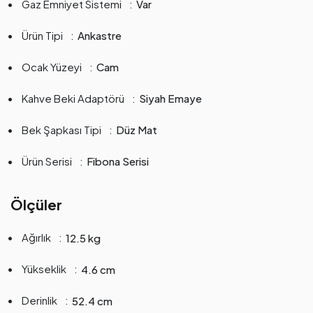
Gaz Emniyet Sistemi
Var
Ürün Tipi
Ankastre
Ocak Yüzeyi
Cam
Kahve Beki Adaptörü
Siyah Emaye
Bek Şapkası Tipi
Düz Mat
Ürün Serisi
Fibona Serisi
Ölçüler
Ağırlık
12.5 kg
Yükseklik
4.6 cm
Derinlik
52.4 cm