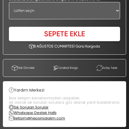
SEPETE EKLE
8 AĞUSTOS CUMARTESİ Günü Kargoda
Hızlı Gönderi
Ücretsiz Kargo
Kolay İade
Yardım Merkezi
Bize iletişim kanallarımızdan ulaşabilir,
ek olarak sık sorulan sorulara göz atarak yanıt bulabilirsiniz.
Sık Sorulan Sorular
Whatsapp Destek Hattı
iletisim@hepsinialalim.com