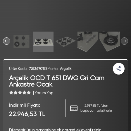
Ürün Kodu:
7763670175
Marka:
Arçelik
Arçelik OCD T 651 DWG Gri Cam
Ankastre Ocak
| Yorum Yap
İndirimli Fiyatı:
2.957,55 TL 'den
başlayan taksitlerle
22.946,53 TL
Dilerseniz ürün garantisine ek garanti ekleyebilirsiniz.