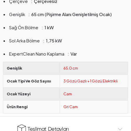
Çerçeve
Çerçevesiz
Genişlik
65 cm (Pişirme Alanı Genişletilmiş Ocak)
Sağ Ön Bölme
1 kW
Sol Arka Bölme
1,75 kW
ExpertClean Nano Kaplama
Var
Genişlik
65.0 cm
Ocak Tipi Ve Göz Sayısı
3 Gözü Gazlı + 1 Gözü Elektrikli
Ocak Yüzeyi
Cam
Ürün Rengi
Gri Cam
Teslimat Detayları