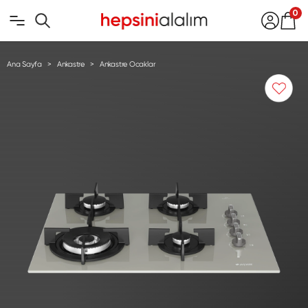
0
Ana Sayfa
Ankastre
Ankastre Ocaklar