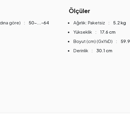
Ölçüler
dına göre)
50-...-64
Ağırlık: Paketsiz
5.2 kg
Yükseklik
17.6 cm
Boyut (cm) (GxYxD)
59.
Derinlik
30.1 cm