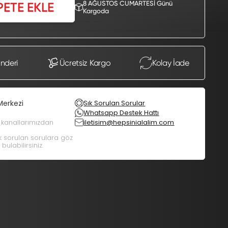
8 AĞUSTOS CUMARTESİ Günü
PETE EKLE
Kargoda
önderi
Ücretsiz Kargo
Kolay İade
Merkezi
Sık Sorulan Sorular
Whatsapp Destek Hattı
m kanallarımızdan
iletisim@hepsinialalim.com
ık sorulan sorulara göz
bulabilirsiniz.