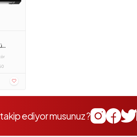
ü
tör
 60
i takip ediyor musunuz ?