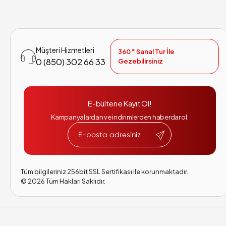
Müşteri Hizmetleri
360 ° Sanal Tur İle
0 (850) 302 66 33
Gezebilirsiniz
E-bültene Kayıt Ol!
Kampanyalardan ve indirimlerden haberdar ol.
Tüm bilgileriniz 256bit SSL Sertifikası ile korunmaktadır.
©
2026
Tüm Hakları Saklıdır.