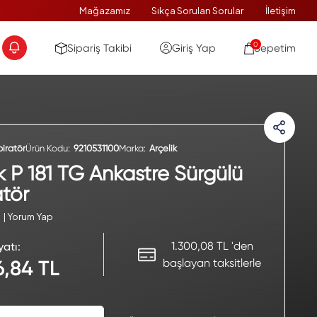
Mağazamız
Sıkça Sorulan Sorular
İletişim
0
Sipariş Takibi
Giriş Yap
Sepetim
piratör
Ürün Kodu:
9210531100
Marka:
Arçelik
k P 181 TG Ankastre Sürgülü
atör
| Yorum Yap
1.300,08 TL 'den
yatı:
başlayan taksitlerle
6,84 TL