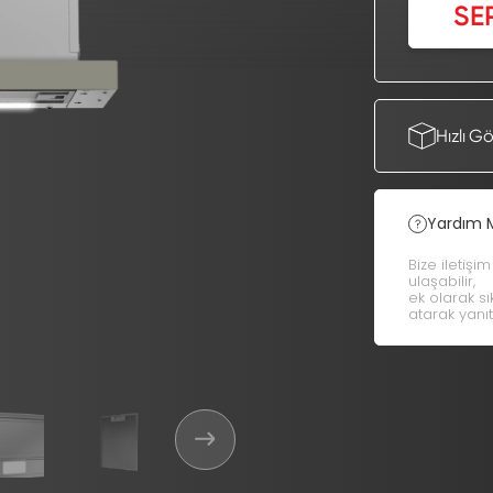
SE
Hızlı G
Yardım 
Bize iletişi
ulaşabilir,
ek olarak s
atarak yanıt 