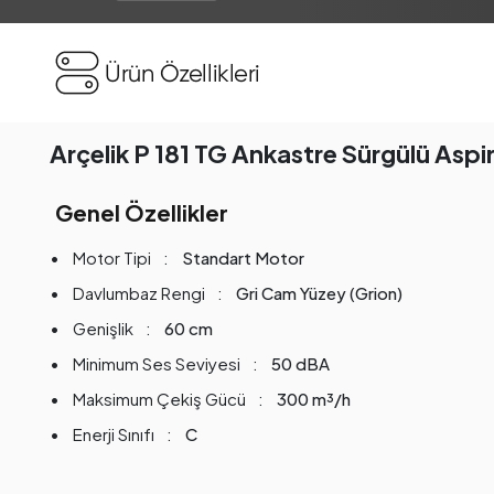
Ürün Özellikleri
Arçelik P 181 TG Ankastre Sürgülü Aspi
Genel Özellikler
Motor Tipi
Standart Motor
Davlumbaz Rengi
Gri Cam Yüzey (Grion)
Genişlik
60 cm
Minimum Ses Seviyesi
50 dBA
Maksimum Çekiş Gücü
300 m³/h
Enerji Sınıfı
C