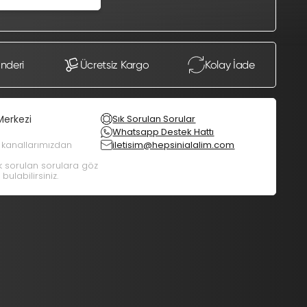
önderi
Ücretsiz Kargo
Kolay İade
Merkezi
Sık Sorulan Sorular
Whatsapp Destek Hattı
m kanallarımızdan
iletisim@hepsinialalim.com
ık sorulan sorulara göz
bulabilirsiniz.