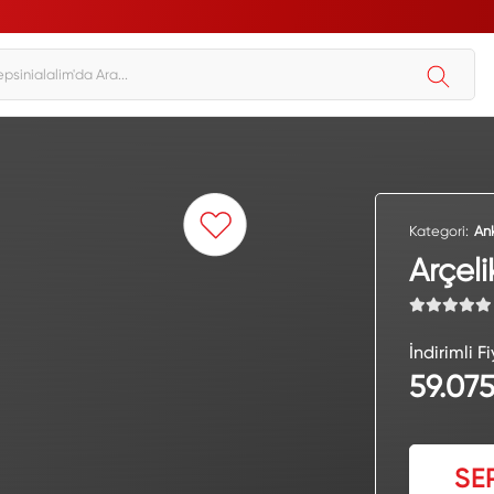
Kategori:
An
Arçel
İndirimli Fi
59.07
SE