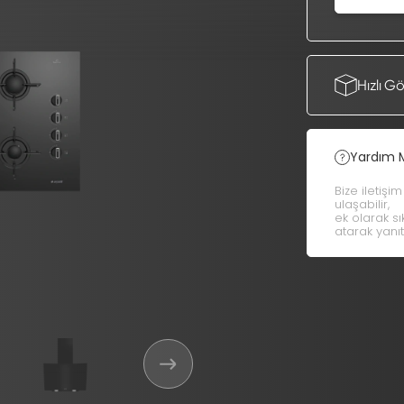
Hızlı G
Yardım 
Bize iletişi
ulaşabilir,
ek olarak s
atarak yanıt 