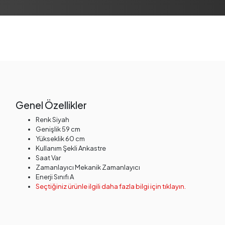
Genel Özellikler
Renk Siyah
Genişlik 59 cm
Yükseklik 60 cm
Kullanım Şekli Ankastre
Saat Var
Zamanlayıcı Mekanik Zamanlayıcı
Enerji Sınıfı A
Seçtiğiniz ürünle ilgili daha fazla bilgi için tıklayın.