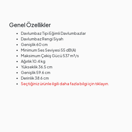
Genel Özellikler
Davlumbaz Tipi Eğimli Davlumbazlar
Davlumbaz Rengi Siyah
Genişlik 60 cm
Minimum Ses Seviyesi 55 dB(A)
Maksimum Çekiş Gücü 537 m³/s
Ağırlık 10.4 kg
Yükseklik 36.5 cm
Genişlik 59.6 cm
Derinlik 38.6 cm
Seçtiğiniz ürünle ilgili daha fazla bilgi için tıklayın.