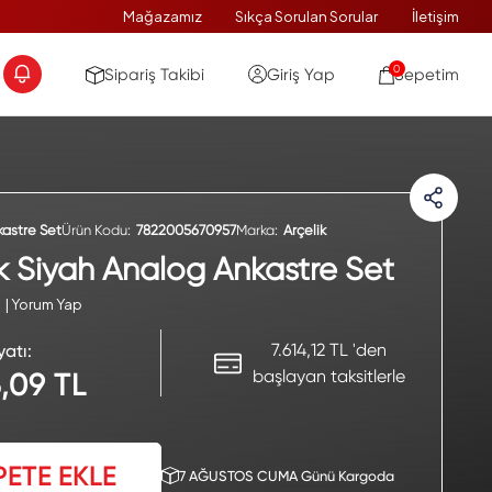
Mağazamız
Sıkça Sorulan Sorular
İletişim
0
Sipariş Takibi
Giriş Yap
Sepetim
kastre Set
Ürün Kodu:
7822005670957
Marka:
Arçelik
ik Siyah Analog Ankastre Set
| Yorum Yap
7.614,12 TL 'den
yatı:
başlayan taksitlerle
5,09 TL
PETE EKLE
7 AĞUSTOS CUMA Günü Kargoda