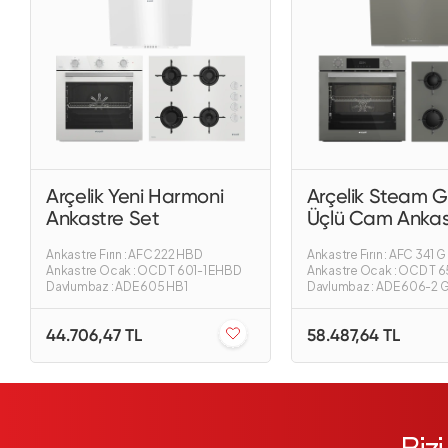
Arçelik Yeni Harmoni
Arçelik Steam G
Ankastre Set
Üçlü Cam Ankas
Ankastre Fırın : AFC 222 HBD
Ankastre Fırın : AFC 341 G
Ankastre Ocak : OCD T 601-1 EHBD
Ankastre Ocak : OCD T 6
Davlumbaz : ADE 605 HB1
Davlumbaz : ADE 606-2 
44.706,47 TL
58.487,64 TL