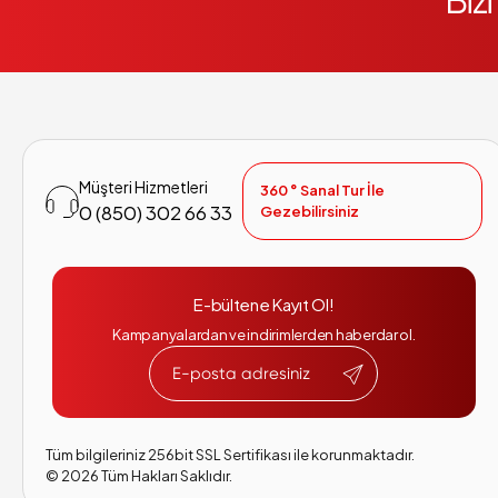
Biz
Müşteri Hizmetleri
360 ° Sanal Tur İle
0 (850) 302 66 33
Gezebilirsiniz
E-bültene Kayıt Ol!
Kampanyalardan ve indirimlerden haberdar ol.
Tüm bilgileriniz 256bit SSL Sertifikası ile korunmaktadır.
©
2026
Tüm Hakları Saklıdır.