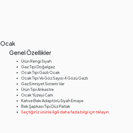
e Ocak
Genel Özellikler
Ürün Rengi Siyah
Gaz Tipi Doğalgaz
Ocak Tipi Gazlı Ocak
Ocak Tipi Ve Göz Sayısı 4 Gözü Gazlı
Gaz Emniyet Sistemi Var
Ürün Tipi Ankastre
Ocak Yüzeyi Cam
Kahve Beki Adaptörü Siyah Emaye
Bek Şapkası Tipi Düz Parlak
Seçtiğiniz ürünle ilgili daha fazla bilgi için tıklayın.