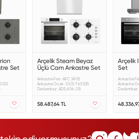
rion
Arçelik Steam Beyaz
Arçelik
tre Set
Üçlü Cam Ankastre Set
Set
Ankastre Fırın : AFC 341 B
Ankastre Fırı
51 EG
Ankastre Ocak : OCD T 651 EB
Ankastre Oc
G
Davlumbaz : ADE 606-2 B
Davlumbaz : 
58.487,64 TL
48.336,9