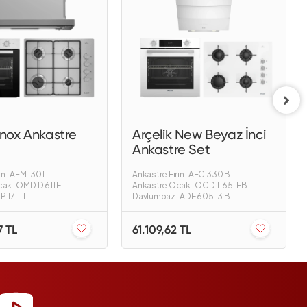
 Inox Ankastre
Arçelik New Beyaz İnci
Ankastre Set
n : AFM 130 I
Ankastre Fırın : AFC 330 B
ak : OMD D 611 EI
Ankastre Ocak : OCD T 651 EB
P 171 TI
Davlumbaz : ADE 605-3 B
7 TL
61.109,62 TL