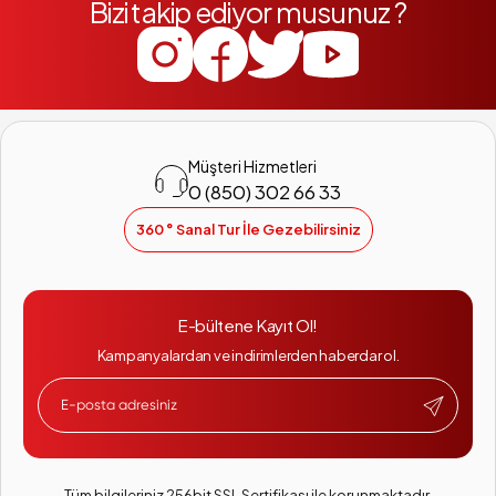
Bizi takip ediyor musunuz ?
Müşteri Hizmetleri
0 (850) 302 66 33
360 ° Sanal Tur İle Gezebilirsiniz
E-bültene Kayıt Ol!
Kampanyalardan ve indirimlerden haberdar ol.
Tüm bilgileriniz 256bit SSL Sertifikası ile korunmaktadır.