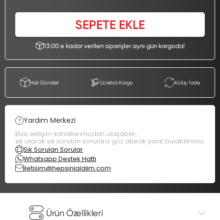
SEPETE EKLE
13:00 e kadar verilen siparişler aynı gün kargoda!
Hızlı Gönderi
Ücretsiz Kargo
Kolay İade
Yardım Merkezi
Bize iletişim kanallarımızdan ulaşabilir,
ek olarak sık sorulan sorulara göz atarak yanıt bulabilirsiniz.
Sık Sorulan Sorular
Whatsapp Destek Hattı
iletisim@hepsinialalim.com
Ürün Özellikleri