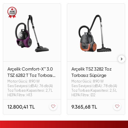
Arçelik Comfort-X™ 3.0
Arçelik TSZ 3282 Toz
TSZ 6282 T Toz Torbasız
Torbasız Süpürge
Süpürge
Motor Gücü : 890 W
Motor Gücü : 890 W
Ses Seviyesi (dBA) : 76 db(A)
Ses Seviyesi (dBA) : 78 db(A)
Toz Torbası Kapasitesi : 2,7 L
Toz Torbası Kapasitesi : 2,5 L
HEPA Filtre : H13
HEPA Filtre : E12
12.800,41 TL
9.365,68 TL