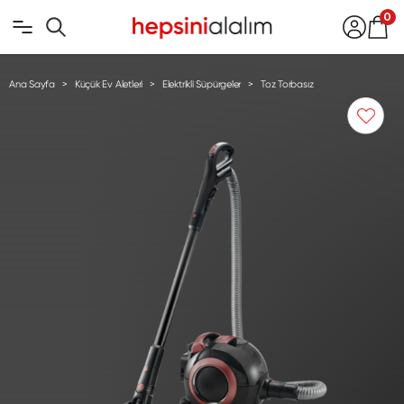
0
Ana Sayfa
Küçük Ev Aletleri
Elektrikli Süpürgeler
Toz Torbasız