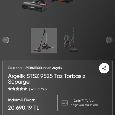
Ürün Kodu:
8918411100
Marka:
Arçelik
Arçelik STSZ 9525 Toz Torbasız
Süpürge
| Yorum Yap
İndirimli Fiyatı:
2.666,74 TL 'den
başlayan taksitlerle
20.690,19 TL