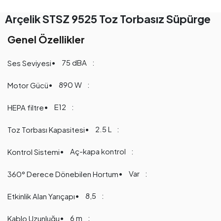
Arçelik STSZ 9525 Toz Torbasız Süpürge
Genel Özellikler
75 dBA
Ses Seviyesi
890 W
Motor Gücü
E12
HEPA filtre
2.5 L
Toz Torbası Kapasitesi
Aç-kapa kontrol
Kontrol Sistemi
Var
360° Derece Dönebilen Hortum
8,5
Etkinlik Alan Yarıçapı
6 m
Kablo Uzunluğu