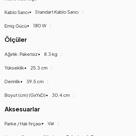
Standart Kablo Sarıcı
Kablo Sarıcı
180 W
Emiş Gücü
Ölçüler
8.3 kg
Ağırlık: Paketsiz
25.3 cm
Yükseklik
39.5 cm
Derinlik
30.4 cm
Boyut (cm) (GxYxD)
Aksesuarlar
Var
Parke / Halı fırçası