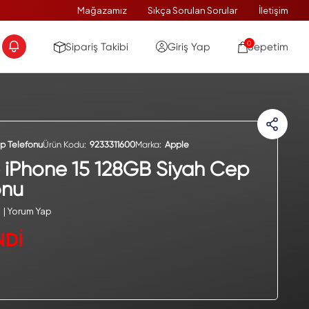
Mağazamız
Sıkça Sorulan Sorular
İletişim
0
Sipariş Takibi
Giriş Yap
Sepetim
p Telefonu
Ürün Kodu:
9233311600
Marka:
Apple
 iPhone 15 128GB Siyah Cep
onu
| Yorum Yap
NDİ