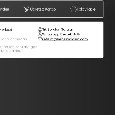
önderi
Ücretsiz Kargo
Kolay İade
Merkezi
Sık Sorulan Sorular
Whatsapp Destek Hattı
m kanallarımızdan
iletisim@hepsinialalim.com
ık sorulan sorulara göz
bulabilirsiniz.