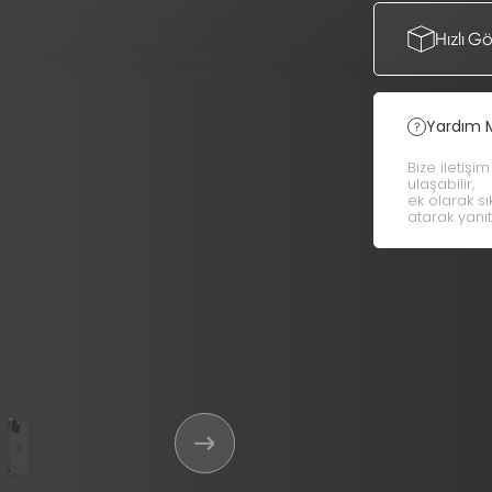
Hızlı G
Yardım 
Bize iletişi
ulaşabilir,
ek olarak s
atarak yanıt 