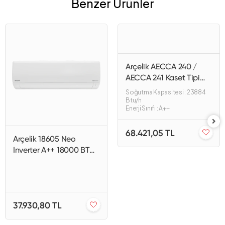
Benzer Ürünler
Arçelik AECCA 240 /
AECCA 241 Kaset Tipi
Klima
Soğutma Kapasitesi : 23884
Btu/h
Enerji Sınıfı : A++
68.421,05 TL
Arçelik 18605 Neo
Inverter A++ 18000 BTU
Duvar Tipi Klima
37.930,80 TL