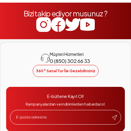
Bizi takip ediyor musunuz ?
Müşteri Hizmetleri
0 (850) 302 66 33
360 ° Sanal Tur İle Gezebilirsiniz
E-bültene Kayıt Ol!
Kampanyalardan ve indirimlerden haberdar ol.