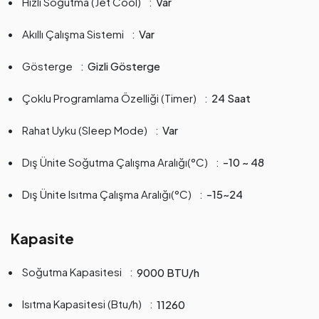
Hızlı Soğutma (Jet Cool)
Var
Akıllı Çalışma Sistemi
Var
Gösterge
Gizli Gösterge
Çoklu Programlama Özelliği (Timer)
24 Saat
Rahat Uyku (Sleep Mode)
Var
Dış Ünite Soğutma Çalışma Aralığı(°C)
-10 ~ 48
Dış Ünite Isıtma Çalışma Aralığı(°C)
-15~24
Kapasite
Soğutma Kapasitesi
9000 BTU/h
Isıtma Kapasitesi (Btu/h)
11260