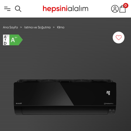
0
Ana Sayfa
Isıtma ve Soğutma
Klima