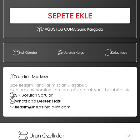
SEPETE EKLE
7 AĞUSTOS CUMA Günü Kargoda
Hızlı Gönderi
Ücretsiz Kargo
Kolay İade
Yardım Merkezi
Bize iletişim kanallarımızdan ulaşabilir,
ek olarak sık sorulan sorulara göz atarak yanıt bulabilirsiniz.
Sık Sorulan Sorular
Whatsapp Destek Hattı
iletisim@hepsinialalim.com
Ürün Özellikleri