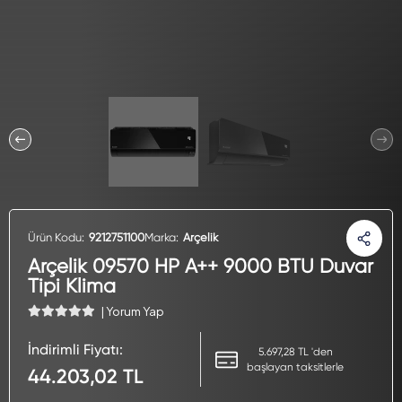
Ürün Kodu:
9212751100
Marka:
Arçelik
Arçelik 09570 HP A++ 9000 BTU Duvar
Tipi Klima
| Yorum Yap
İndirimli Fiyatı:
5.697,28 TL 'den
başlayan taksitlerle
44.203,02 TL