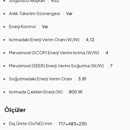
Soğutucu Akışkan
R32
Anlık Tüketim Göstergesi
Var
Enerji Kontrol
Var
Isıtmadaki Enerji Verim Oranı (W/W)
4,12
Mevsimsel (SCOP) Enerji Verimi Isıtma (W/W)
4
Mevsimsel (SEER) Enerji Verimi Soğutma (W/W)
7
Soğutmadaki Enerji Verim Oranı
3,81
Isıtmada Çekilen Enerji (W)
800 W
Ölçüler
Dış Ünite (GxYxD) mm
717x483x230