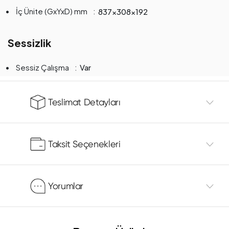
İç Ünite (GxYxD) mm
837x308x192
Sessizlik
Sessiz Çalışma
Var
Teslimat Detayları
Taksit Seçenekleri
Yorumlar