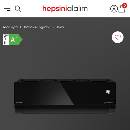
0
Ana Sayfa
Isıtma ve Soğutma
Klima