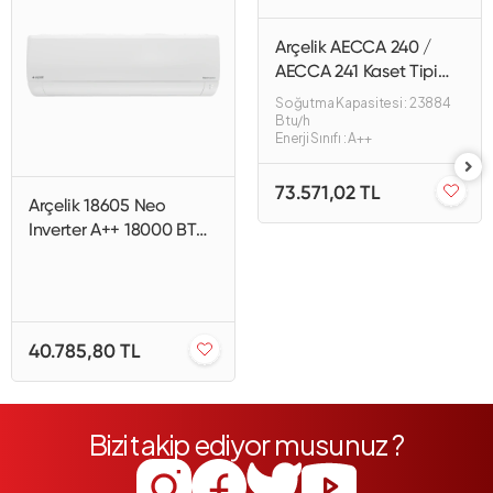
Arçelik AECCA 240 /
AECCA 241 Kaset Tipi
Klima
Soğutma Kapasitesi : 23884
Btu/h
Enerji Sınıfı : A++
73.571,02 TL
Arçelik 18605 Neo
Inverter A++ 18000 BTU
Duvar Tipi Klima
40.785,80 TL
Bizi takip ediyor musunuz ?