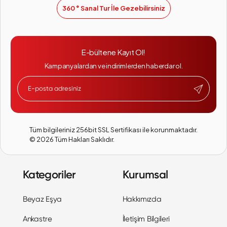
360 ° Sanal Tur İle Gezebilirsiniz
E-bültene Kayıt Ol!
Kampanyalardan ve indirimlerden haberdar ol.
Tüm bilgileriniz 256bit SSL Sertifikası ile korunmaktadır.
©
2026
Tüm Hakları Saklıdır.
Kategoriler
Kurumsal
Beyaz Eşya
Hakkımızda
Ankastre
İletişim Bilgileri