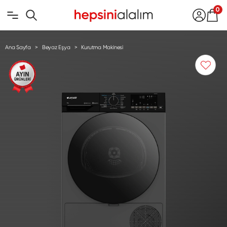
0
Ana Sayfa
Beyaz Eşya
Kurutma Makinesi