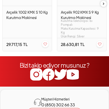
Arçelik 1002 KMX S 10 Kg
Arçelik 902 KMX S 9 Kg
Kurutma Makinesi
Kurutma Makinesi
Kurutma Teknolojisi : Isı
Pompalı
Maks Kurutma Kapasitesi : 9
Kg
Ürün Rengi : Silver
29.717,15 TL
28.630,81 TL
Bizi takip ediyor musunuz ?
Müşteri Hizmetleri
0 (850) 302 66 33