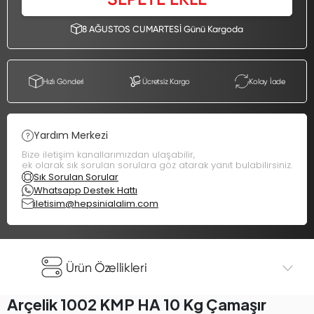
8 AĞUSTOS CUMARTESİ Günü Kargoda
Hızlı Gönderi
Ücretsiz Kargo
Kolay İade
Yardım Merkezi
Bize iletişim kanallarımızdan ulaşabilir,
ek olarak sık sorulan sorulara göz atarak yanıt bulabilirsiniz.
Sık Sorulan Sorular
Whatsapp Destek Hattı
iletisim@hepsinialalim.com
Ürün Özellikleri
Arçelik 1002 KMP HA 10 Kg Çamaşır