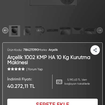
Ürün Kodu:
7184270190
Marka:
Arçelik
Arçelik 1002 KMP HA 10 Kg Kurutma
Makinesi
| Yorum Yap
İndirimli Fiyatı:
5.190,63 TL 'den
başlayan taksitlerle
40.272,11 TL
SEPETE EKLE