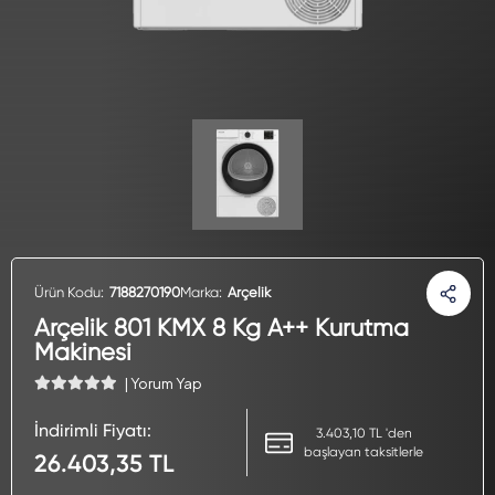
Ürün Kodu:
7188270190
Marka:
Arçelik
Arçelik 801 KMX 8 Kg A++ Kurutma
Makinesi
| Yorum Yap
İndirimli Fiyatı:
3.403,10 TL 'den
başlayan taksitlerle
26.403,35 TL