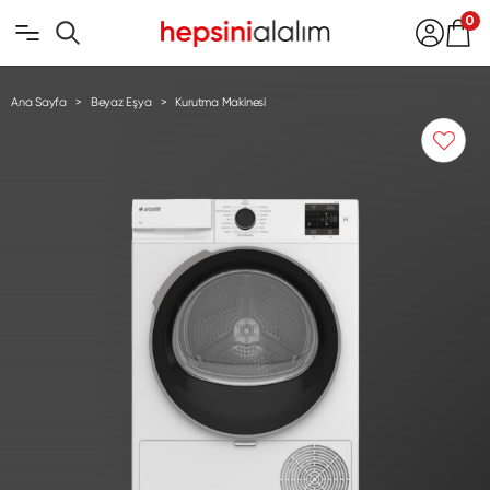
0
Ana Sayfa
Beyaz Eşya
Kurutma Makinesi