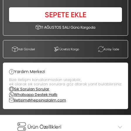
SEPETE EKLE
11 AĞUSTOS SALI Günü Kargoda
Hızlı Gönderi
Ücretsiz Kargo
Kolay İade
Yardım Merkezi
Bize iletişim kanallarımızdan ulaşabilir,
ek olarak sık sorulan sorulara göz atarak yanıt bulabilirsiniz.
Sık Sorulan Sorular
Whatsapp Destek Hattı
iletisim@hepsinialalim.com
Ürün Özellikleri