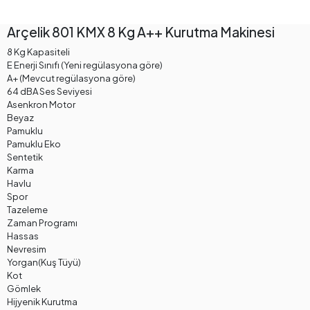
Arçelik 801 KMX 8 Kg A++ Kurutma Makinesi
8 Kg Kapasiteli
E Enerji Sınıfı (Yeni regülasyona göre)
A+ (Mevcut regülasyona göre)
64 dBA Ses Seviyesi
Asenkron Motor
Beyaz
Pamuklu
Pamuklu Eko
Sentetik
Karma
Havlu
Spor
Tazeleme
Zaman Programı
Hassas
Nevresim
Yorgan(Kuş Tüyü)
Kot
Gömlek
Hijyenik Kurutma