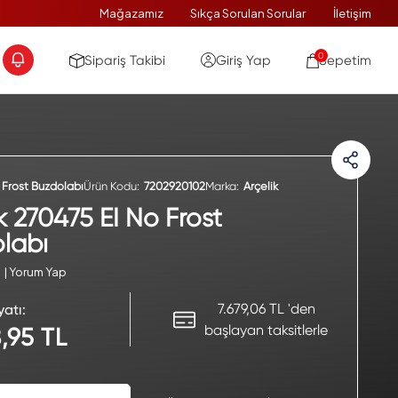
Mağazamız
Sıkça Sorulan Sorular
İletişim
0
Sipariş Takibi
Giriş Yap
Sepetim
 Frost Buzdolabı
Ürün Kodu:
7202920102
Marka:
Arçelik
k 270475 EI No Frost
labı
| Yorum Yap
7.679,06 TL 'den
yatı:
başlayan taksitlerle
,95 TL