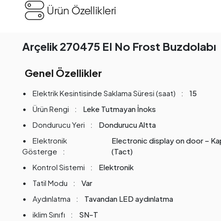
Ürün Özellikleri
Arçelik 270475 EI No Frost Buzdolabı
Genel Özellikler
Elektrik Kesintisinde Saklama Süresi (saat)
15
Ürün Rengi
Leke Tutmayan İnoks
Dondurucu Yeri
Dondurucu Altta
Elektronik
Electronic display on door – Kap
Gösterge
(Tact)
Kontrol Sistemi
Elektronik
Tatil Modu
Var
Aydınlatma
Tavandan LED aydınlatma
iklim Sınıfı
SN-T