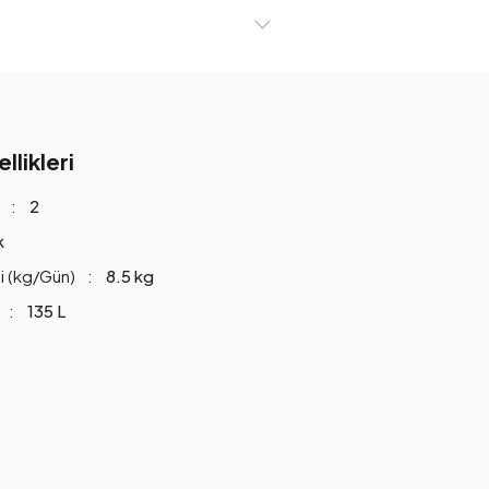
likleri
2
k
i (kg/Gün)
8.5 kg
135 L