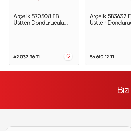
Arçelik 570508 EB
Arçelik 583632 E
Üstten Donduruculu
Üstten Donduru
No-Frost Buzdolabı
Buzdolabı
42.032,96 TL
56.610,12 TL
Biz