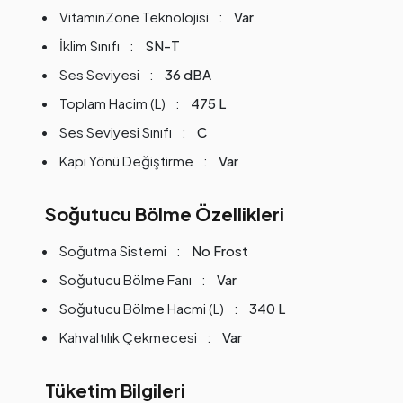
VitaminZone Teknolojisi
Var
İklim Sınıfı
SN-T
Ses Seviyesi
36 dBA
Toplam Hacim (L)
475 L
Ses Seviyesi Sınıfı
C
Kapı Yönü Değiştirme
Var
Soğutucu Bölme Özellikleri
Soğutma Sistemi
No Frost
Soğutucu Bölme Fanı
Var
Soğutucu Bölme Hacmi (L)
340 L
Kahvaltılık Çekmecesi
Var
Tüketim Bilgileri