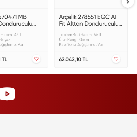
 570471 MB
Arçelik 278551 EGC AI
Donduruculu
Fit Alttan Donduruculu
bı
Buzdolabı
Hacim : 471 L
Toplam Brüt Hacim : 551 L
: Beyaz
Ürün Rengi : Grion
ğiştirme : Var
Kapı Yönü Değiştirme : Var
1 TL
62.042,10 TL