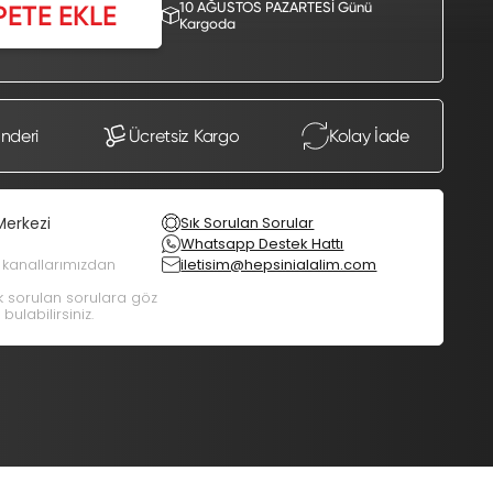
10 AĞUSTOS PAZARTESİ Günü
PETE EKLE
Kargoda
önderi
Ücretsiz Kargo
Kolay İade
Merkezi
Sık Sorulan Sorular
Whatsapp Destek Hattı
m kanallarımızdan
iletisim@hepsinialalim.com
ık sorulan sorulara göz
bulabilirsiniz.