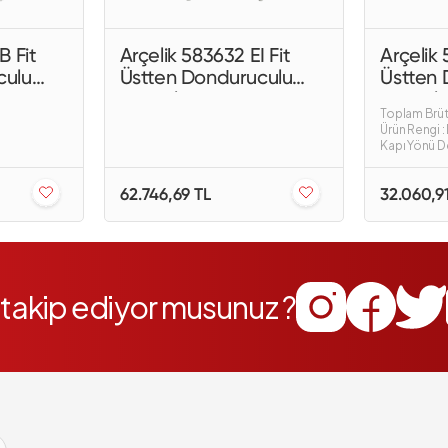
B Fit
Arçelik 583632 EI Fit
Arçelik
culu
Üstten Donduruculu
Üstten 
Buzdolabı
Buzdola
Toplam Brüt 
Ürün Rengi 
Kapı Yönü De
62.746,69 TL
32.060,9
i takip ediyor musunuz ?