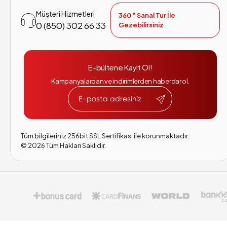
Müşteri Hizmetleri
360 ° Sanal Tur İle
0 (850) 302 66 33
Gezebilirsiniz
E-bültene Kayıt Ol!
Kampanyalardan ve indirimlerden haberdar ol.
Tüm bilgileriniz 256bit SSL Sertifikası ile korunmaktadır.
©
2026
Tüm Hakları Saklıdır.