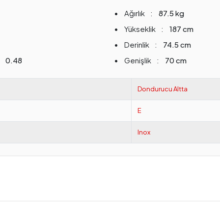
Ağırlık
87.5 kg
Yükseklik
187 cm
Derinlik
74.5 cm
0.48
Genişlik
70 cm
Dondurucu Altta
E
Inox