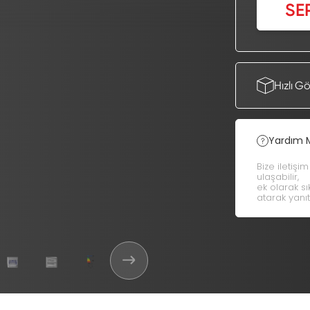
SE
Hızlı G
Yardım 
Bize iletişi
ulaşabilir,
ek olarak s
atarak yanıt 