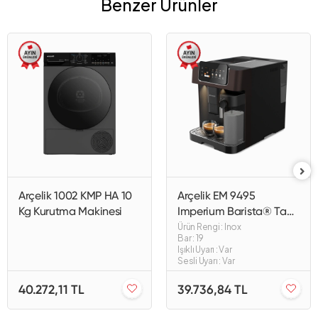
Benzer Ürünler
Arçelik 1002 KMP HA 10
Arçelik EM 9495
Kg Kurutma Makinesi
Imperium Barista® Tam
Otomatik Espresso
Ürün Rengi : Inox
Bar : 19
Makinesi
Işıklı Uyarı : Var
Sesli Uyarı : Var
40.272,11 TL
39.736,84 TL