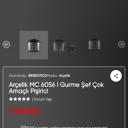
Ürün Kodu:
8818501100
Marka:
Arçelik
Arçelik MC 6056 I Gurme Şef Çok
Amaçlı Pişirici
| Yorum Yap
TÜKENDİ
13:00 e kadar verilen siparişler aynı gün kargoda!