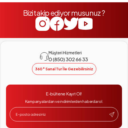
Bizi takip ediyor musunuz ?
Müşteri Hizmetleri
0 (850) 302 66 33
360 ° Sanal Tur İle Gezebilirsiniz
E-bültene Kayıt Ol!
Kampanyalardan ve indirimlerden haberdar ol.