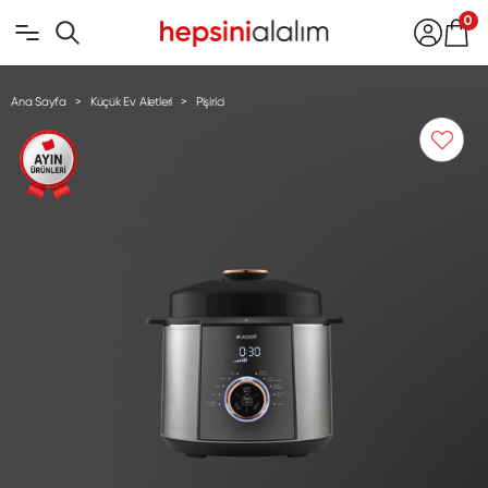
0
Ana Sayfa
Küçük Ev Aletleri
Pişirici