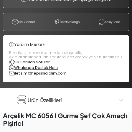
Hızlı Gönderi
Ücretsiz Kargo
Kolay İade
Yardım Merkezi
Bize iletişim kanallarımızdan ulaşabilir,
ek olarak sık sorulan sorulara göz atarak yanıt bulabilirsiniz.
Sık Sorulan Sorular
Whatsapp Destek Hattı
iletisim@hepsinialalim.com
Ürün Özellikleri
Arçelik MC 6056 I Gurme Şef Çok Amaçlı
Pişirici