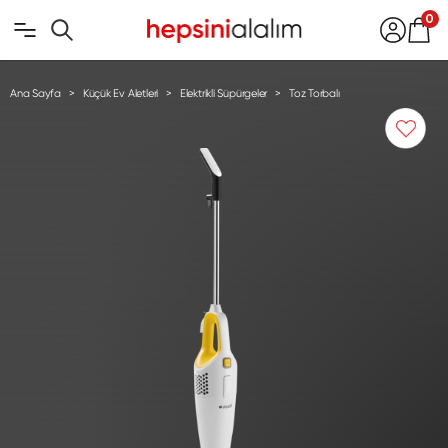
0
Ana Sayfa
Küçük Ev Aletleri
Elektrikli Süpürgeler
Toz Torbalı