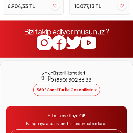
6.904,33 TL
10.077,13 TL
Bizi takip ediyor musunuz ?
Müşteri Hizmetleri
0 (850) 302 66 33
360 ° Sanal Tur İle Gezebilirsiniz
E-bültene Kayıt Ol!
Kampanyalardan ve indirimlerden haberdar ol.