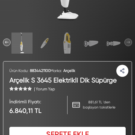
Ürün Kodu:
8834421100
Marka:
Arçelik
Arçelik S 3645 Elektrikli Dik Süpürge
| Yorum Yap
İndirimli Fiyatı:
881,61 TL 'den
başlayan taksitlerle
6.840,11 TL
SEPETE EKLE