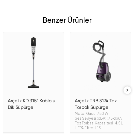
Benzer Ürünler
Arçelik KD 3151 Kablolu
Arçelik TRB 3174 Toz
Dik Süpürge
Torbalı Süpürge
Motor Gücü : 750 W
Ses Seviyesi (dBA) : 75 db(A)
Toz Torbası Kapasitesi : 4.5 L
HEPA Filtre : H13