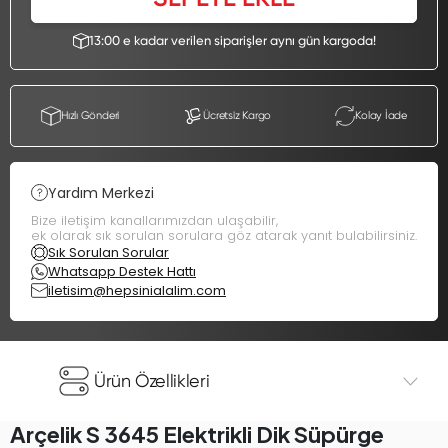
13:00 e kadar verilen siparişler aynı gün kargoda!
Hızlı Gönderi
Ücretsiz Kargo
Kolay İade
Yardım Merkezi
Bize iletişim kanallarımızdan ulaşabilir,
ek olarak sık sorulan sorulara göz atarak yanıt bulabilirsiniz.
Sık Sorulan Sorular
Whatsapp Destek Hattı
iletisim@hepsinialalim.com
Ürün Özellikleri
Arçelik S 3645 Elektrikli Dik Süpürge