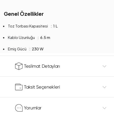
Genel Özellikler
Toz Torbası Kapasitesi
1 L
Kablo Uzunluğu
6.5 m
Emiş Gücü
230 W
Teslimat Detayları
Taksit Seçenekleri
Yorumlar