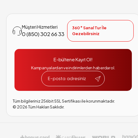
Müşteri Hizmetleri
360 ° Sanal Tur İle
0 (850) 302 66 33
Gezebilirsiniz
E-bültene Kayıt Ol!
Kampanyalardan ve indirimlerden haberdar ol.
Tüm bilgileriniz 256bit SSL Sertifikası ile korunmaktadır.
©
2026
Tüm Hakları Saklıdır.