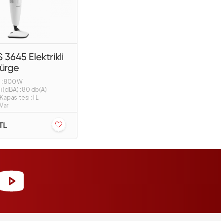
S 3645 Elektrikli
pürge
 : 800 W
 (dBA) : 80 db(A)
apasitesi : 1 L
 Var
TL