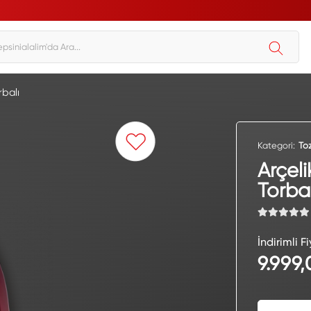
rbalı
Kategori:
Toz
Arçel
Torba
İndirimli Fi
9.999