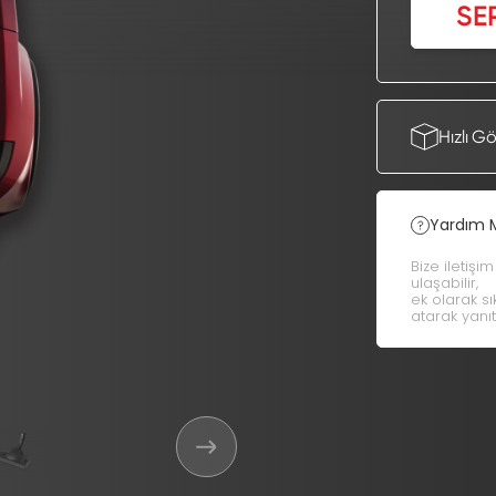
SE
Hızlı G
Yardım 
Bize iletişi
ulaşabilir,
ek olarak s
atarak yanıt 