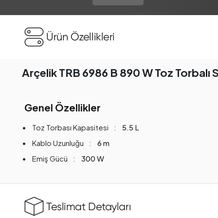
Ürün Özellikleri
Arçelik TRB 6986 B 890 W Toz Torbalı
Genel Özellikler
Toz Torbası Kapasitesi
5.5 L
Kablo Uzunluğu
6 m
Emiş Gücü
300 W
Teslimat Detayları