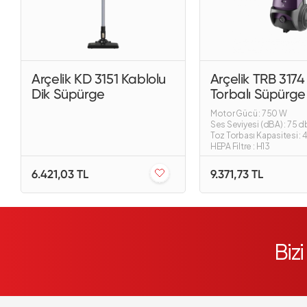
Arçelik KD 3151 Kablolu
Arçelik TRB 3174
Dik Süpürge
Torbalı Süpürge
Motor Gücü : 750 W
Ses Seviyesi (dBA) : 75 d
Toz Torbası Kapasitesi : 4
HEPA Filtre : H13
6.421,03 TL
9.371,73 TL
Biz