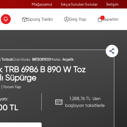
Mağazamız
Sıkça Sorulan Sorular
İletişim
0
Sipariş Takibi
Giriş Yap
Sepetim
 Torbalı
Ürün Kodu:
8813081100
Marka:
Arçelik
ik TRB 6986 B 890 W Toz
lı Süpürge
| Yorum Yap
1.288,76 TL 'den
yatı:
başlayan taksitlerle
,00 TL