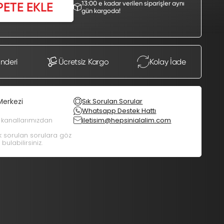
13:00 e kadar verilen siparişler aynı
PETE EKLE
gün kargoda!
önderi
Ücretsiz Kargo
Kolay İade
Merkezi
Sık Sorulan Sorular
Whatsapp Destek Hattı
m kanallarımızdan
iletisim@hepsinialalim.com
ık sorulan sorulara göz
bulabilirsiniz.