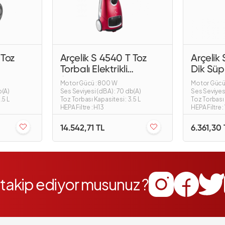
 Toz
Arçelik S 4540 T Toz
Arçelik 
Torbalı Elektrikli
Dik Sü
Süpürge
Motor Gücü : 800 W
Motor Gücü
b(A)
Ses Seviyesi (dBA) : 70 db(A)
Ses Seviyesi
.5 L
Toz Torbası Kapasitesi : 3.5 L
Toz Torbası K
HEPA Filtre : H13
HEPA Filtre :
14.542,71 TL
6.361,30 
i takip ediyor musunuz ?