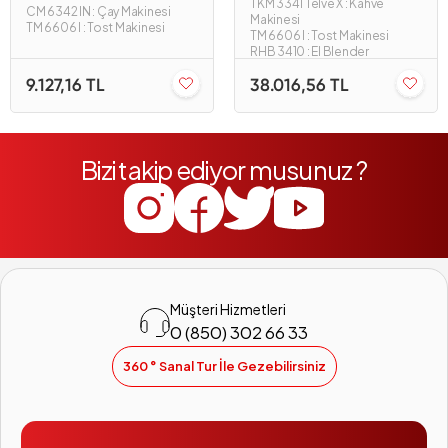
TKM 3341 Telve X : Kahve
CM 6342 IN : Çay Makinesi
Makinesi
TM 6606 I : Tost Makinesi
TM 6606 I : Tost Makinesi
RHB 3410 : El Blender
9.127,16 TL
38.016,56 TL
Bizi takip ediyor musunuz ?
Müşteri Hizmetleri
0 (850) 302 66 33
360 ° Sanal Tur İle Gezebilirsiniz