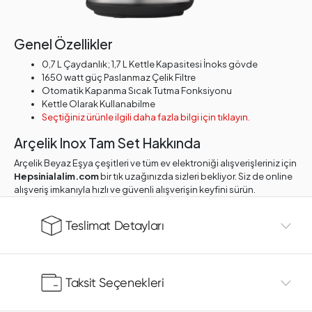
Genel Özellikler
0,7 L Çaydanlık; 1,7 L Kettle Kapasitesi İnoks gövde
1650 watt güç Paslanmaz Çelik Filtre
Otomatik Kapanma Sıcak Tutma Fonksiyonu
Kettle Olarak Kullanabilme
Seçtiğiniz ürünle ilgili daha fazla bilgi için tıklayın.
Arçelik Inox Tam Set Hakkında
Arçelik Beyaz Eşya çeşitleri ve tüm ev elektroniği alışverişleriniz için
Hepsinialalim.com
bir tık uzağınızda sizleri bekliyor. Siz de online
alışveriş imkanıyla hızlı ve güvenli alışverişin keyfini sürün.
Teslimat Detayları
Taksit Seçenekleri