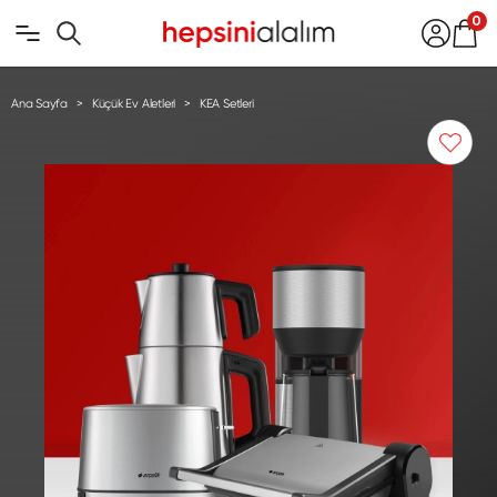
0
Ana Sayfa
Küçük Ev Aletleri
KEA Setleri