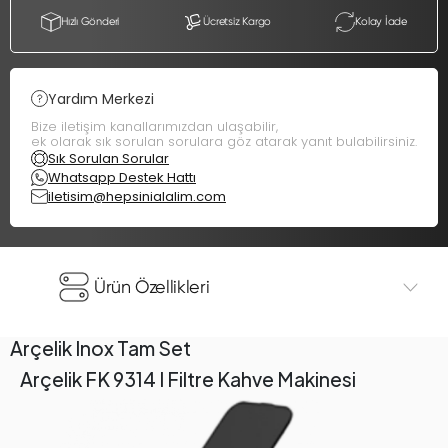
Hızlı Gönderi
Ücretsiz Kargo
Kolay İade
Yardım Merkezi
Bize iletişim kanallarımızdan ulaşabilir,
ek olarak sık sorulan sorulara göz atarak yanıt bulabilirsiniz.
Sık Sorulan Sorular
Whatsapp Destek Hattı
iletisim@hepsinialalim.com
Ürün Özellikleri
Arçelik Inox Tam Set
Arçelik FK 9314 I Filtre Kahve Makinesi