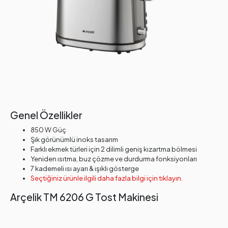
Genel Özellikler
850 W Güç
Şık görünümlü inoks tasarım
Farklı ekmek türleri için 2 dilimli geniş kızartma bölmesi
Yeniden ısıtma, buz çözme ve durdurma fonksiyonları
7 kademeli ısı ayarı & ışıklı gösterge
Seçtiğiniz ürünle ilgili daha fazla bilgi için tıklayın.
Arçelik TM 6206 G Tost Makinesi