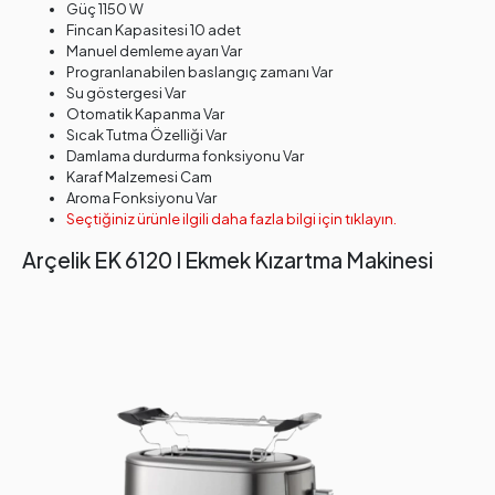
Güç 1150 W
Fincan Kapasitesi 10 adet
Manuel demleme ayarı Var
Progranlanabilen baslangıç zamanı Var
Su göstergesi Var
Otomatik Kapanma Var
Sıcak Tutma Özelliği Var
Damlama durdurma fonksiyonu Var
Karaf Malzemesi Cam
Aroma Fonksiyonu Var
Seçtiğiniz ürünle ilgili daha fazla bilgi için tıklayın.
Arçelik EK 6120 I Ekmek Kızartma Makinesi