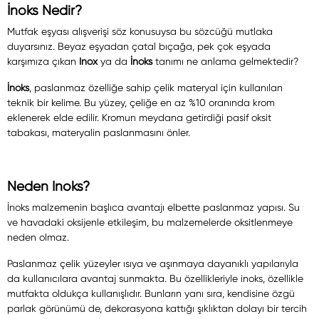
İnoks Nedir?
Mutfak eşyası alışverişi söz konusuysa bu sözcüğü mutlaka
duyarsınız. Beyaz eşyadan çatal bıçağa, pek çok eşyada
karşımıza çıkan
Inox
ya da
İnoks
tanımı ne anlama gelmektedir?
İnoks
, paslanmaz özelliğe sahip çelik materyal için kullanılan
teknik bir kelime. Bu yüzey, çeliğe en az %10 oranında krom
eklenerek elde edilir. Kromun meydana getirdiği pasif oksit
tabakası, materyalin paslanmasını önler.
Neden Inoks?
İnoks malzemenin başlıca avantajı elbette paslanmaz yapısı. Su
ve havadaki oksijenle etkileşim, bu malzemelerde oksitlenmeye
neden olmaz.
Paslanmaz çelik yüzeyler ısıya ve aşınmaya dayanıklı yapılarıyla
da kullanıcılara avantaj sunmakta. Bu özellikleriyle inoks, özellikle
mutfakta oldukça kullanışlıdır. Bunların yanı sıra, kendisine özgü
parlak görünümü de, dekorasyona kattığı şıklıktan dolayı bir tercih