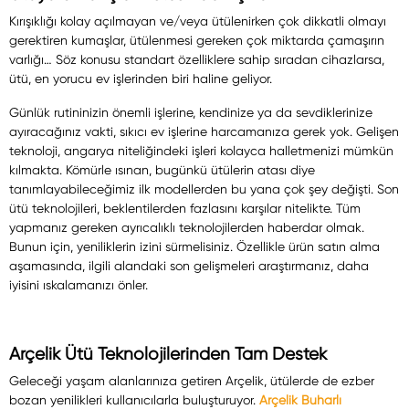
Kırışıklığı kolay açılmayan ve/veya ütülenirken çok dikkatli olmayı
gerektiren kumaşlar, ütülenmesi gereken çok miktarda çamaşırın
varlığı… Söz konusu standart özelliklere sahip sıradan cihazlarsa,
ütü, en yorucu ev işlerinden biri haline geliyor.
Günlük rutininizin önemli işlerine, kendinize ya da sevdiklerinize
ayıracağınız vakti, sıkıcı ev işlerine harcamanıza gerek yok. Gelişen
teknoloji, angarya niteliğindeki işleri kolayca halletmenizi mümkün
kılmakta. Kömürle ısınan, bugünkü ütülerin atası diye
tanımlayabileceğimiz ilk modellerden bu yana çok şey değişti. Son
ütü teknolojileri, beklentilerden fazlasını karşılar nitelikte. Tüm
yapmanız gereken ayrıcalıklı teknolojilerden haberdar olmak.
Bunun için, yeniliklerin izini sürmelisiniz. Özellikle ürün satın alma
aşamasında, ilgili alandaki son gelişmeleri araştırmanız, daha
iyisini ıskalamanızı önler.
Arçelik Ütü Teknolojilerinden Tam Destek
Geleceği yaşam alanlarınıza getiren Arçelik, ütülerde de ezber
bozan yenilikleri kullanıcılarla buluşturuyor.
Arçelik Buharlı