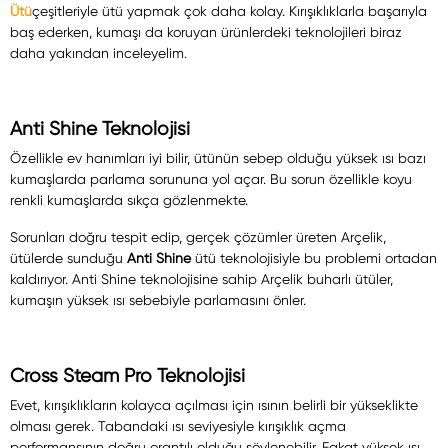
Ütü
çeşitleriyle ütü yapmak çok daha kolay. Kırışıklıklarla başarıyla
baş ederken, kumaşı da koruyan ürünlerdeki teknolojileri biraz
daha yakından inceleyelim.
Anti Shine Teknolojisi
Özellikle ev hanımları iyi bilir, ütünün sebep olduğu yüksek ısı bazı
kumaşlarda parlama sorununa yol açar. Bu sorun özellikle koyu
renkli kumaşlarda sıkça gözlenmekte.
Sorunları doğru tespit edip, gerçek çözümler üreten Arçelik,
ütülerde sunduğu
Anti Shine
ütü teknolojisiyle bu problemi ortadan
kaldırıyor. Anti Shine teknolojisine sahip Arçelik buharlı ütüler,
kumaşın yüksek ısı sebebiyle parlamasını önler.
Cross Steam Pro Teknolojisi
Evet, kırışıklıkların kolayca açılması için ısının belirli bir yükseklikte
olması gerek. Tabandaki ısı seviyesiyle kırışıklık açma
performansının doğru orantılı olduğu söylenebilir. Fakat yüksek ısı,